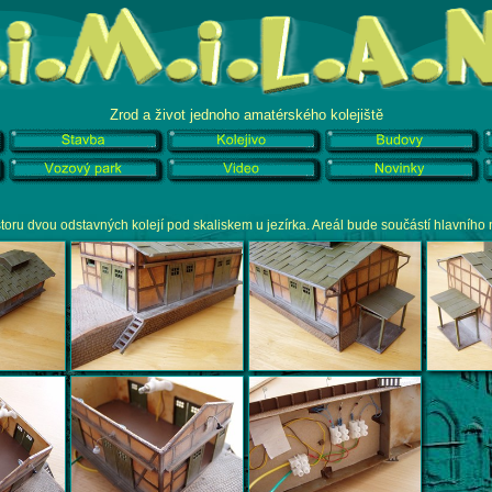
Zrod a život jednoho amatérského kolejiště
oru dvou odstavných kolejí pod skaliskem u jezírka. Areál bude součástí hlavního 